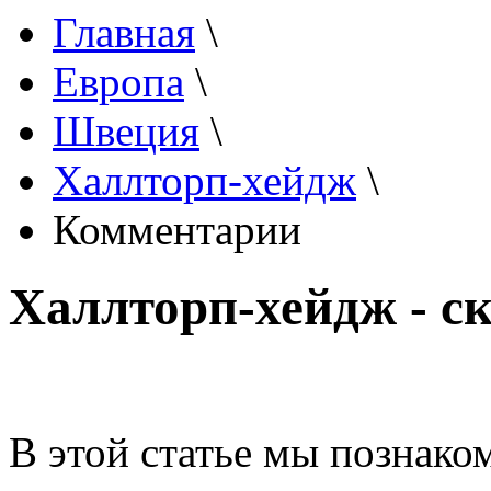
Главная
\
Европа
\
Швеция
\
Халлторп-хейдж
\
Комментарии
Халлторп-хейдж - 
В этой статье мы познако