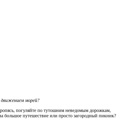
м движением морей?
 торопясь, погуляйте по тутошним неведомым дорожкам,
р на большое путешествие или просто загородный пикник?