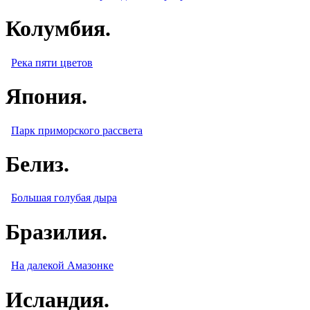
Колумбия.
Река пяти цветов
Япония.
Парк приморского рассвета
Белиз.
Большая голубая дыра
Бразилия.
На далекой Амазонке
Исландия.