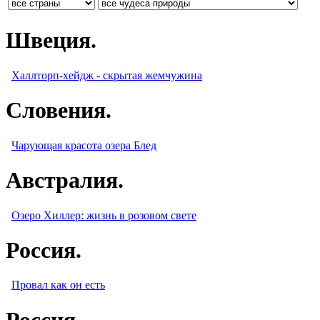
Швеция.
Халлторп-хейдж - скрытая жемчужина
Словения.
Чарующая красота озера Блед
Австралия.
Озеро Хиллер: жизнь в розовом свете
Россия.
Провал как он есть
Россия.