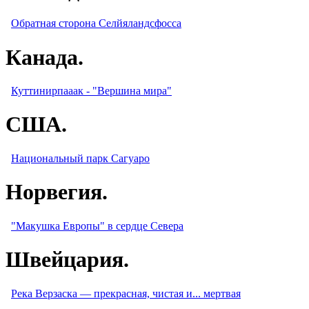
Обратная сторона Селйяландсфосса
Канада.
Куттинирпааак - "Вершина мира"
США.
Национальный парк Сагуаро
Норвегия.
"Макушка Европы" в сердце Севера
Швейцария.
Река Верзаска — прекрасная, чистая и... мертвая