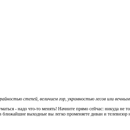
райностью степей, величием гор, укромностью лесов или вечны
думаться - надо что-то менять! Начните прямо сейчас: никуда не
ь, в ближайшие выходные вы легко променяете диван и телевизо