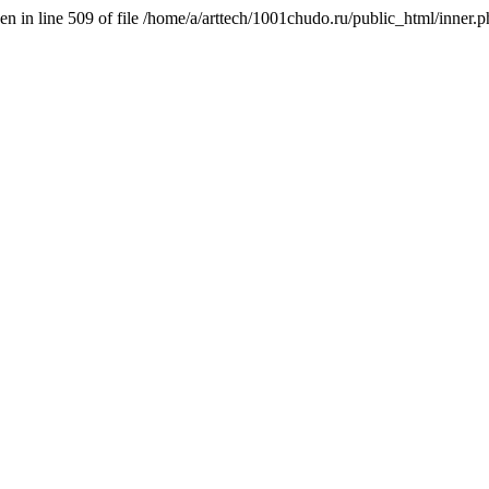
n in line 509 of file /home/a/arttech/1001chudo.ru/public_html/inner.