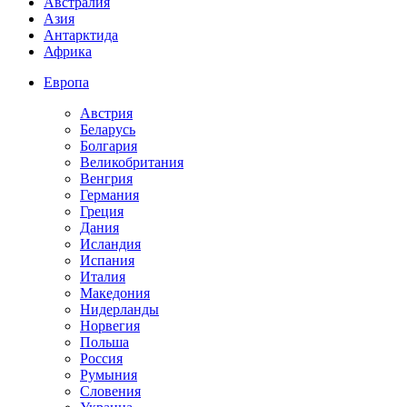
Австралия
Азия
Антарктида
Африка
Европа
Австрия
Беларусь
Болгария
Великобритания
Венгрия
Германия
Греция
Дания
Исландия
Испания
Италия
Македония
Нидерланды
Норвегия
Польша
Россия
Румыния
Словения