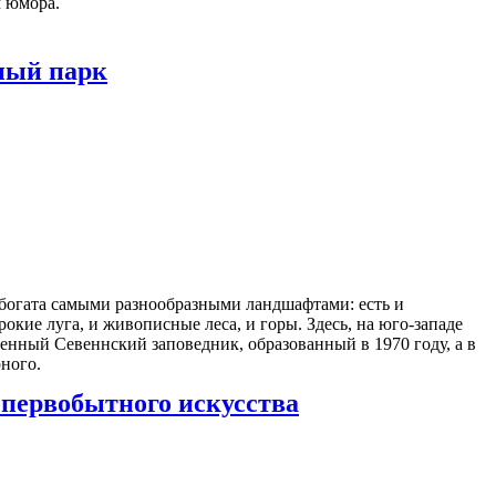
м юмора.
ный парк
 богата самыми разнообразными ландшафтами: есть и
кие луга, и живописные леса, и горы. Здесь, на юго-западе
венный Севеннский заповедник, образованный в 1970 году, а в
ного.
 первобытного искусства