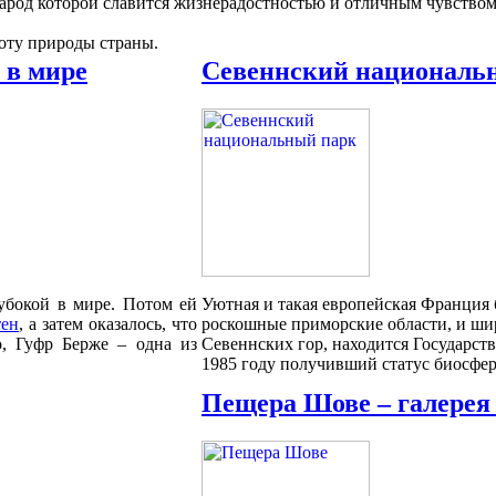
 народ которой славится жизнерадостностью и отличным чувство
соту природы страны.
 в мире
Севеннский националь
убокой в мире. Потом ей
Уютная и такая европейская Франция
тен
, а затем оказалось, что
роскошные приморские области, и широ
о, Гуфр Берже – одна из
Севеннских гор, находится Государст
1985 году получивший статус биосфер
Пещера Шове – галерея