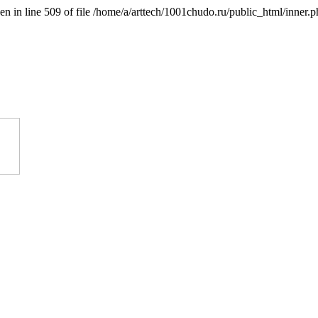
n in line 509 of file /home/a/arttech/1001chudo.ru/public_html/inner.