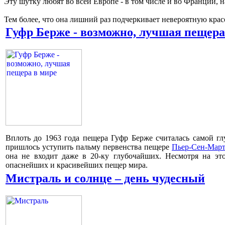
Эту шутку любят во всей Европе - в том числе и во Франции,
Тем более, что она лишний раз подчеркивает невероятную кра
Гуфр Берже - возможно, лучшая пещера
Вплоть до 1963 года пещера Гуфр Берже считалась самой гл
пришлось уступить пальму первенства пещере
Пьер-Сен-Мар
она не входит даже в 20-ку глубочайших. Несмотря на эт
опаснейших и красивейших пещер мира.
Мистраль и солнце – день чудесный