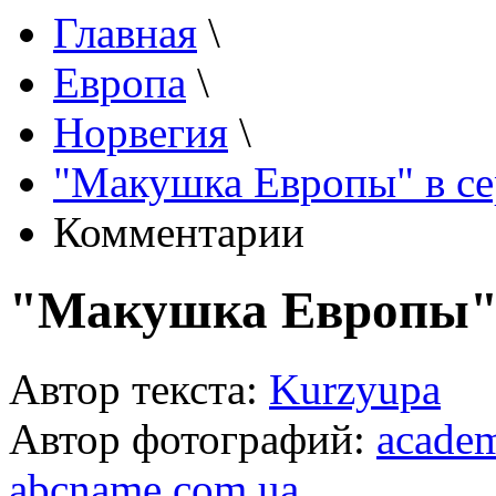
Главная
\
Европа
\
Норвегия
\
"Макушка Европы" в се
Комментарии
"Макушка Европы" 
Автор текста:
Kurzyupa
Автор фотографий:
academi
abcname.com.ua