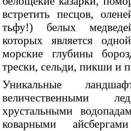
белощекие казарки, помо
встретить песцов, олен
тьфу!) белых медведе
которых является одн
морские глубины бороз
трески, сельди, пикши и п
Уникальные ландш
величественными л
хрустальными водопада
коварными айсбергам