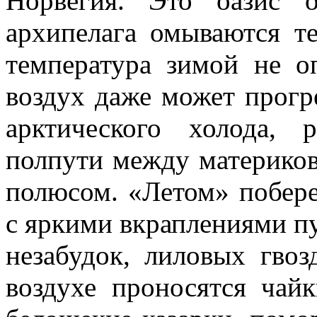
Норвегия. Это оазис о
архипелага омываются т
температура зимой не о
воздух даже может прогр
арктического холода,
полпути между материко
полюсом. «Летом» побере
с яркими вкраплениями п
незабудок, лиловых гвоз
воздухе проносятся чайк