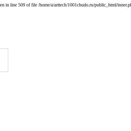
n in line 509 of file /home/a/arttech/1001chudo.ru/public_html/inner.