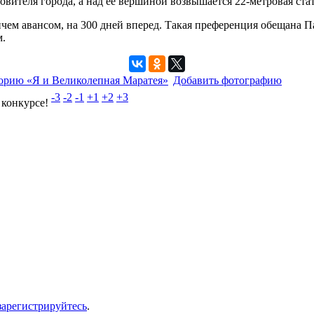
овителя города, а над ее вершиной возвышается 22-метровая ста
чем авансом, на 300 дней вперед. Такая преференция обещана П
м.
орию «Я и Великолепная Маратея»
Добавить фотографию
-3
-2
-1
+1
+2
+3
 конкурсе!
зарегистрируйтесь
.