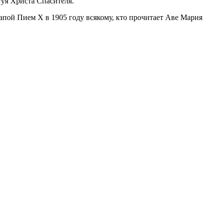
туя Христа Спасителя.
апой Пием X в 1905 году всякому, кто прочитает Аве Мария