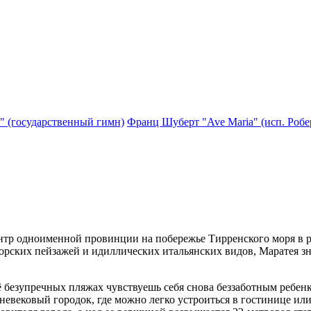
" (государственный гимн)
Франц Шуберт "Ave Maria" (исп. Робе
ентр одноименной провинции на побережье Тирренского моря в 
морских пейзажей и идиллических итальянских видов, Маратея 
 безупречных пляжах чувствуешь себя снова беззаботным ребен
невековый городок, где можно легко устроиться в гостинице ил