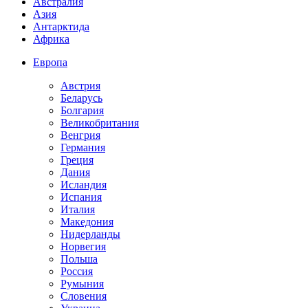
Австралия
Азия
Антарктида
Африка
Европа
Австрия
Беларусь
Болгария
Великобритания
Венгрия
Германия
Греция
Дания
Исландия
Испания
Италия
Македония
Нидерланды
Норвегия
Польша
Россия
Румыния
Словения