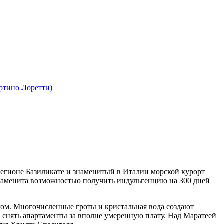
ртино Лоретти)
регионе Базиликате и знаменитый в Италии морской курорт
знаменита возможностью получить индульгенцию на 300 дней
ком. Многочисленные гроты и кристальная вода создают
и снять апартаменты за вполне умеренную плату. Над Маратеей