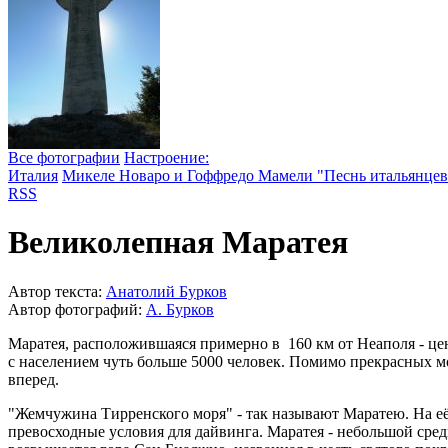
Все фотографии
Настроение:
Италия
Микеле Новаро и Гоффредо Мамели "Песнь итальянцев
RSS
Великолепная Маратея
Автор текста:
Анатолий Бурков
Автор фотографий:
А. Бурков
Маратея, расположившаяся примерно в 160 км от Неаполя - ц
с населением чуть больше 5000 человек. Помимо прекрасных 
вперед.
"Жемчужина Тирренского моря" - так называют Маратею. На её
превосходные условия для дайвинга. Маратея - небольшой сред