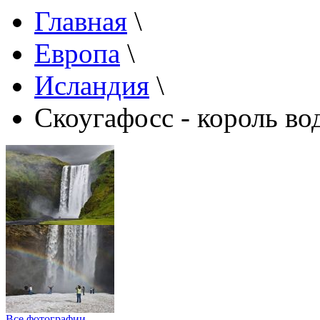
Главная
\
Европа
\
Исландия
\
Скоугафосс - король во
Все фотографии