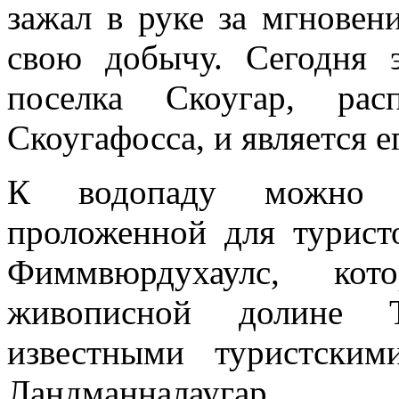
зажал в руке за мгновени
свою добычу. Сегодня 
поселка Скоугар, рас
Скоугафосса, и является е
К водопаду можно п
проложенной для турист
Фиммвюрдухаулс, кот
живописной долине Т
известными туристски
Ландманналаугар.