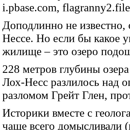
i.pbase.com, flagranny2.fi
Доподлинно не известно, 
Нессе. Но если бы какое 
жилище – это озеро подош
228 метров глубины озер
Лох-Несс разлилось над 
разломом Грейт Глен, про
Историки вместе с геоло
чаще всего домысливали (