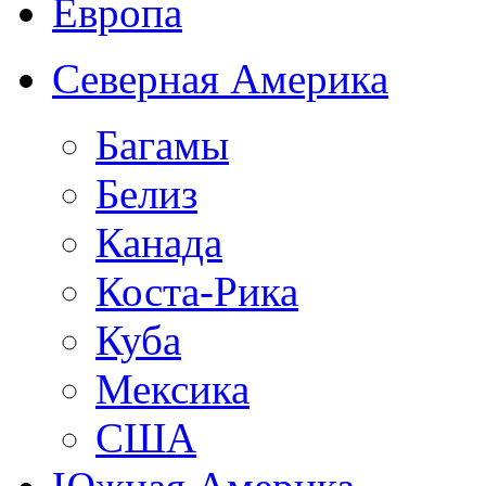
Европа
Северная Америка
Багамы
Белиз
Канада
Коста-Рика
Куба
Мексика
США