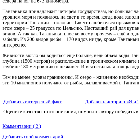
севера на юг на 673 километра.
Танганьика принадлежит четырём государствам, но большая ча
уровнем моря и появилось на свет в то время, когда вода запо
территории Танзании – пологие. Так что любителям прыжков в 
этом озере – 25 градусов по Цельсию. Настоящий рай для купан
видов. А так как Таганьика плюс ко всему прочему – ещё и одн
забыли. Из 200 видов рыбы – 170 видов нигде, кроме Танганьи
интереснее.
Живности могло бы водиться ещё больше, ведь объём воды Танга
глубина (1500 метров) и расположение в тропическом климате 
глубине 180 метров никто не живёт. И вся остальная толщь во
Тем не менее, уловы грандиозны. И озеро – жизненно необходи
эти 10 миллионов получают от рыбы, вылавливаемой в Тангань
Добавить интересный факт
Добавить историю «Я и 
Оцените качество этого описания, помогите автору победить в
Комментарии ( 2 )
Добавить свой комментарий