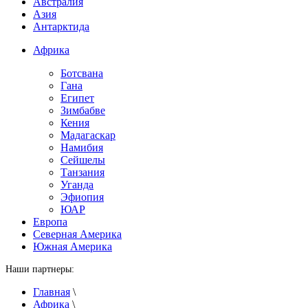
Австралия
Азия
Антарктида
Африка
Ботсвана
Гана
Египет
Зимбабве
Кения
Мадагаскар
Намибия
Сейшелы
Танзания
Уганда
Эфиопия
ЮАР
Европа
Северная Америка
Южная Америка
Наши партнеры:
Главная
\
Африка
\