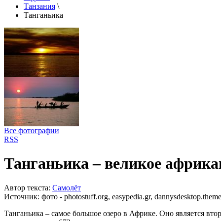
Танзания
\
Танганьика
Все фотографии
RSS
Танганьика – великое африка
Автор текста:
Самолёт
Источник:
фото - photostuff.org, easypedia.gr, dannysdesktop.theme
Танганьика – самое большое озеро в Африке. Оно является вт