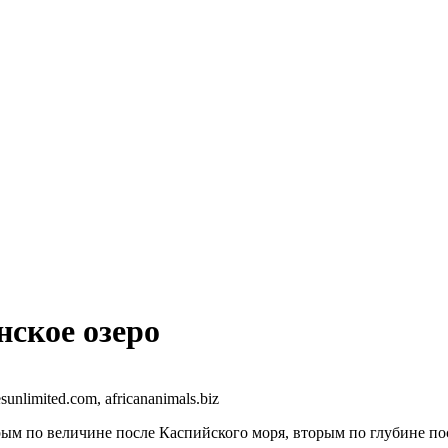
нское озеро
sunlimited.com, africananimals.biz
орым по величине после Каспийского моря, вторым по глубине п