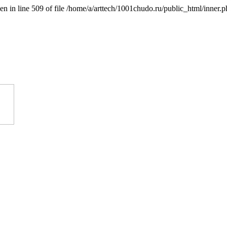
n in line 509 of file /home/a/arttech/1001chudo.ru/public_html/inner.