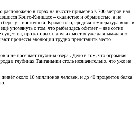
о расположено в горах на высоте примерно в 700 метров над
ставшиеся Конго-Киншасе – скалистые и обрывистые, а на
 берегу – восточный. Кроме того, средняя температура воды в
 ещё упомянуть о том, что рыбы здесь обитает – две сотни
ие существа, про которых в других местах уже давным-давно
зучают процессы эволюции трудно представить место
в и не посещает глубины озера . Дело в том, что огромная
рода в глубинах Танганьики столь незначительно, что уже на
 живёт около 10 миллионов человек, и до 40 процентов белка
но.