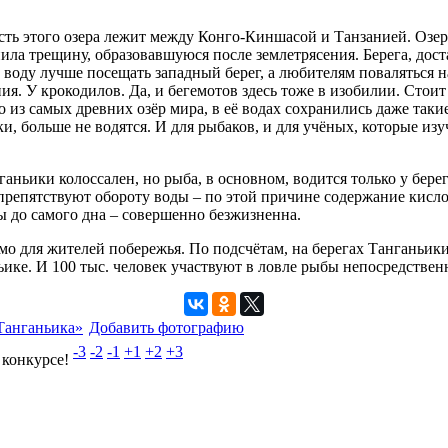
сть этого озера лежит между Конго-Киншасой и Танзанией. Озер
лнила трещину, образовавшуюся после землетрясения. Берега, до
воду лучше посещать западный берег, а любителям поваляться на
ия. У крокодилов. Да, и бегемотов здесь тоже в изобилии. Стоит
о из самых древних озёр мира, в её водах сохранились даже так
ки, больше не водятся. И для рыбаков, и для учёных, которые и
ньики колоссален, но рыба, в основном, водится только у берего
препятствуют обороту воды – по этой причине содержание кисло
ды до самого дна – совершенно безжизненна.
мо для жителей побережья. По подсчётам, на берегах Танганьики
ике. И 100 тыс. человек участвуют в ловле рыбы непосредствен
Танганьика»
Добавить фотографию
-3
-2
-1
+1
+2
+3
 конкурсе!