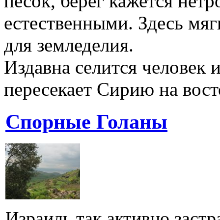
песок, берег кажется нет
естественными. Здесь мяг
для земледелия.
Издавна селится человек и
пересекает Сирию на вост
Спорные Голаны
Израиль так активно заст