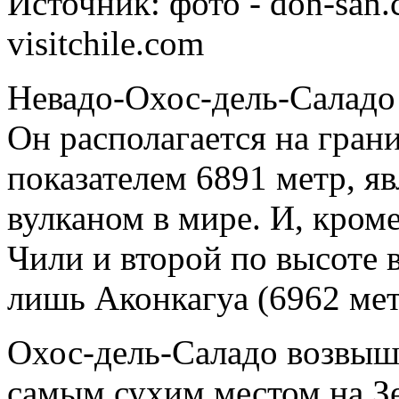
Источник:
фото - don-san.
visitchile.com
Невадо-Охос-дель-Саладо
Он располагается на гран
показателем 6891 метр, я
вулканом в мире. И, кроме
Чили и второй по высоте 
лишь Аконкагуа (6962 мет
Охос-дель-Саладо возвыш
самым сухим местом на Зе