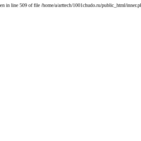
n in line 509 of file /home/a/arttech/1001chudo.ru/public_html/inner.