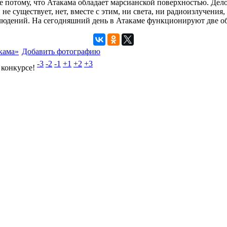
е потому, что Атакама обладает марсианской поверхностью. Дело
е существует, нет, вместе с этим, ни света, ни радиоизлучения
людений. На сегодняшний день в Атакаме функционируют две обс
кама»
Добавить фотографию
-3
-2
-1
+1
+2
+3
 конкурсе!