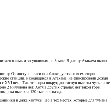
читается самым засушливым на Земле. В длину Атакама около
ину. От доступа влаги она блокируется со всех сторон
еские станции, находящиеся в Атакаме, не фиксировали дождя
с XVI века. Так что горы вокруг, достигнув высоты чуть ли не
рно 2 миллиона лет. Хотя в других странах нет такой горы
яя река высохла 120 тыс. лет назад.
шайники и даже кактусы. Но в тех местах, которые для тумана