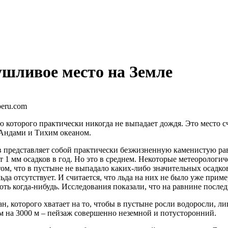
ушливое место на Земле
peru.com
 которого практически никогда не выпадает дождя. Это место с
 Андами и Тихим океаном.
 представляет собой практически безжизненную каменистую равн
1 мм осадков в год. Но это в среднем. Некоторые метеорологич
м, что в пустыне не выпадало каких-либо значительных осадков 
да отсутствует. И считается, что льда на них не было уже приме
ть когда-нибудь. Исследования показали, что на равнине последн
, которого хватает на то, чтобы в пустыне росли водоросли, ли
м на 3000 м – пейзаж совершенно неземной и потусторонний.