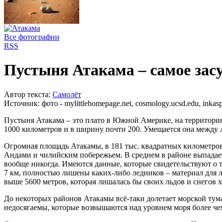
Все фотографии
RSS
Пустыня Атакама – самое зас
Автор текста:
Самолёт
Источник:
фото - mylittlehomepage.net, cosmology.ucsd.edu, inkas
Пустыня Атакама – это плато в Южной Америке, на территорию
1000 километров и в ширину почти 200. Умещается она между
Огромная площадь Атакамы, в 181 тыс. квадратных километров
Андами и чилийским побережьем. В среднем в районе выпадает 
вообще никогда. Имеются данные, которые свидетельствуют о то
7 км, полностью лишены каких-либо ледников – материал для ль
выше 5600 метров, которая лишалась бы своих льдов и снегов хо
До некоторых районов Атакамы всё-таки долетает морской туман
недосягаемы, которые возвышаются над уровнем моря более че