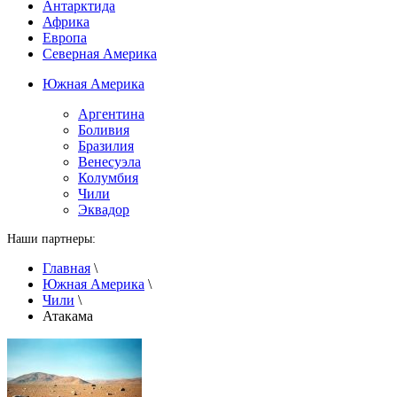
Антарктида
Африка
Европа
Северная Америка
Южная Америка
Аргентина
Боливия
Бразилия
Венесуэла
Колумбия
Чили
Эквадор
Наши партнеры:
Главная
\
Южная Америка
\
Чили
\
Атакама