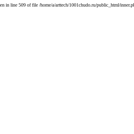
n in line 509 of file /home/a/arttech/1001chudo.ru/public_html/inner.