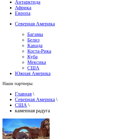
Антарктида
Африка
Европа
Северная Америка
Багамы
Белиз
Канада
Коста-Рика
Куба
Мексика
США
Южная Америка
Наши партнеры:
Главная
\
Северная Америка
\
США
\
каменная радуга