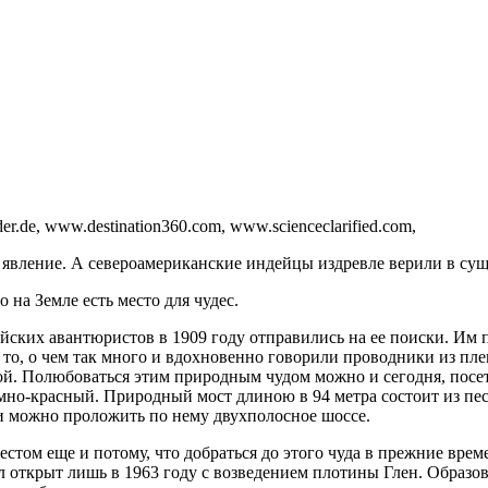
r.de, www.destination360.com, www.scienceclarified.com,
 явление. А североамериканские индейцы издревле верили в сущ
на Земле есть место для чудес.
ейских авантюристов в 1909 году отправились на ее поиски. Им
 то, о чем так много и вдохновенно говорили проводники из пле
ой. Полюбоваться этим природным чудом можно и сегодня, посе
емно-красный. Природный мост длиною в 94 метра состоит из пе
ии можно проложить по нему двухполосное шоссе.
стом еще и потому, что добраться до этого чуда в прежние врем
ткрыт лишь в 1963 году с возведением плотины Глен. Образова