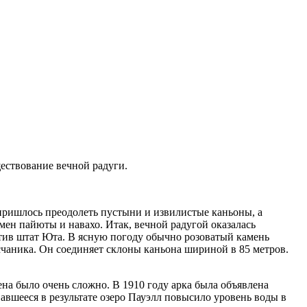
ествование вечной радуги.
 пришлось преодолеть пустыни и извилистые каньоны, а
мен пайюты и навахо. Итак, вечной радугой оказалась
тив штат Юта. В ясную погоду обычно розоватый камень
счаника. Он соединяет склоны каньона шириной в 85 метров.
ена было очень сложно. В 1910 году арка была объявлена
вшееся в результате озеро Пауэлл повысило уровень воды в