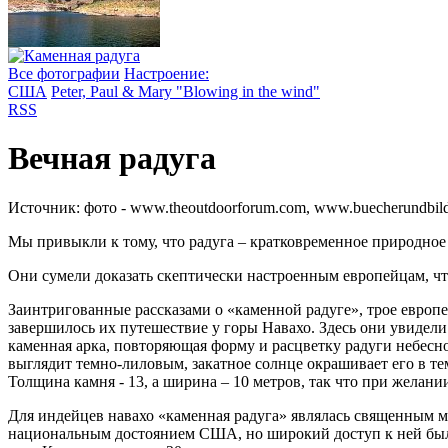
Все фотографии
Настроение:
США
Peter, Paul & Mary "Blowing in the wind"
RSS
Вечная радуга
Источник:
фото - www.theoutdoorforum.com, www.buecherundbilde
Мы привыкли к тому, что радуга – кратковременное природное
Они сумели доказать скептически настроенным европейцам, что 
Заинтригованные рассказами о «каменной радуге», трое европ
завершилось их путешествие у горы Навахо. Здесь они увидели
каменная арка, повторяющая форму и расцветку радуги небесн
выглядит темно-лиловым, закатное солнце окрашивает его в т
Толщина камня - 13, а ширина – 10 метров, так что при желан
Для индейцев навахо «каменная радуга» являлась священным ме
национальным достоянием США, но широкий доступ к ней был о