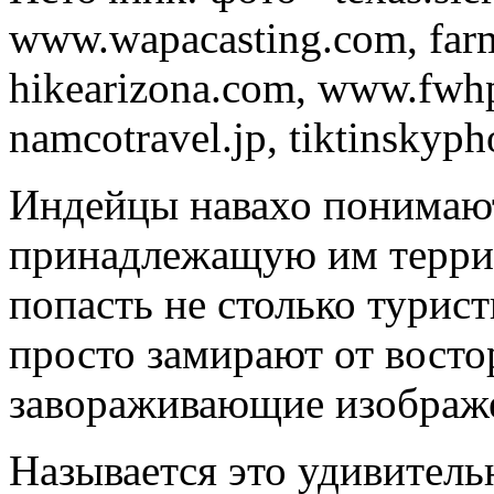
www.wapacasting.com, farm1
hikearizona.com, www.fwh
namcotravel.jp, tiktinskyp
Индейцы навахо понимают 
принадлежащую им терри
попасть не столько турис
просто замирают от восто
завораживающие изображ
Называется это удивитель