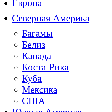
Европа
Северная Америка
Багамы
Белиз
Канада
Коста-Рика
Куба
Мексика
США