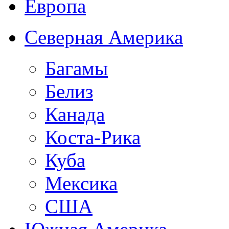
Европа
Северная Америка
Багамы
Белиз
Канада
Коста-Рика
Куба
Мексика
США