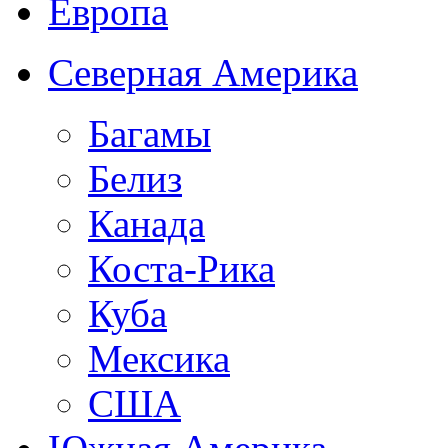
Европа
Северная Америка
Багамы
Белиз
Канада
Коста-Рика
Куба
Мексика
США