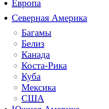
Европа
Северная Америка
Багамы
Белиз
Канада
Коста-Рика
Куба
Мексика
США