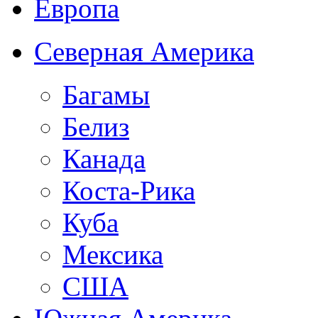
Европа
Северная Америка
Багамы
Белиз
Канада
Коста-Рика
Куба
Мексика
США