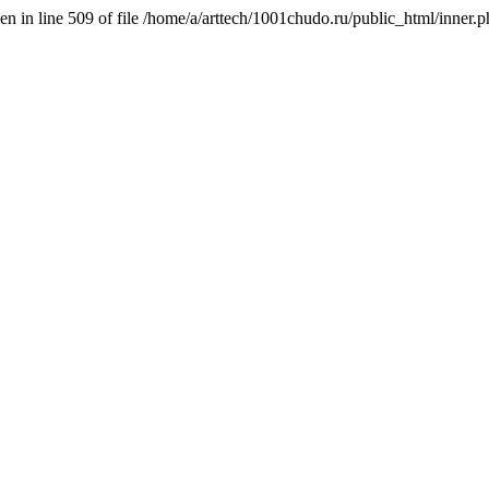
n in line 509 of file /home/a/arttech/1001chudo.ru/public_html/inner.