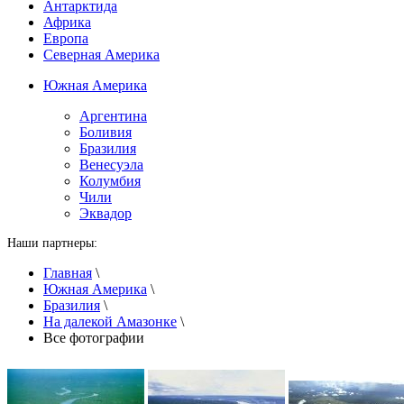
Антарктида
Африка
Европа
Северная Америка
Южная Америка
Аргентина
Боливия
Бразилия
Венесуэла
Колумбия
Чили
Эквадор
Наши партнеры:
Главная
\
Южная Америка
\
Бразилия
\
На далекой Амазонке
\
Все фотографии